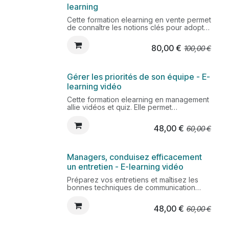
learning
Cette formation elearning en vente permet
de connaître les notions clés pour adopter
une posture de coach auprès de
commerciaux afin de les aider à être plus
80,00
€
100,00
€
performants.
Gérer les priorités de son équipe - E-
learning vidéo
Cette formation elearning en management
allie vidéos et quiz. Elle permet
d'organiser le temps collectif en tenant
compte des contraintes individuelles,
48,00
€
60,00
€
construire une équipe autonome et
responsable.
Managers, conduisez efficacement
un entretien - E-learning vidéo
Préparez vos entretiens et maîtisez les
bonnes techniques de communication
envers vos collaborateurs grâce à cette
formation rapide en ligne associant vidéos
48,00
€
60,00
€
et quiz.