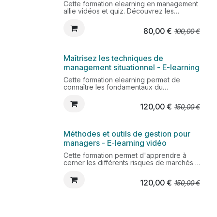
Cette formation elearning en management
allie vidéos et quiz. Découvrez les
principales techniques de management
pour responsabiliser ses collaborateurs,
80,00
€
100,00
€
favoriser l'adhésion et la cohésion de
l'équipe.
Maîtrisez les techniques de
management situationnel - E-learning
Cette formation elearning permet de
connaître les fondamentaux du
management situationnel. Découvrez
comment adapter votre management à
120,00
€
150,00
€
chaque membre de l'équipe mais aussi en
fonction du contexte et des difficultés
rencontrées.
Méthodes et outils de gestion pour
managers - E-learning vidéo
Cette formation permet d'apprendre à
cerner les différents risques de marchés et
ainsi mieux les maîtriser tant pour
l'investisseur que pour le prestataire de
120,00
€
150,00
€
services d'investissement