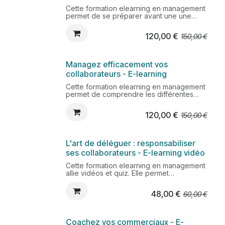
Cette formation elearning en management
permet de se préparer avant une une
prise de poste de manager adin d'être
opérationnel plus rapidement. Apprenez
120,00
€
150,00
€
les clés pour se positionner en manager,
tant en terme de discours, d'attitude que
de prise de décision. Vous serez ainsi plus
à l'aise dans votre prise de fonction.
Managez efficacement vos
collaborateurs - E-learning
Cette formation elearning en management
permet de comprendre les différentes
missions d'un manager, d'adapter son
management à ses collaborateurs et au
120,00
€
150,00
€
contexte de son entreprise.
L'art de déléguer : responsabiliser
ses collaborateurs - E-learning vidéo
Cette formation elearning en management
allie vidéos et quiz. Elle permet
d'apprendre une méthode de délégation
efficace. Vous saurez préparer, présenter
48,00
€
60,00
€
et suivre une délégation en identifiant les
conditions de réussite pour
responsabiliser vos collaborateurs.
Coachez vos commerciaux - E-