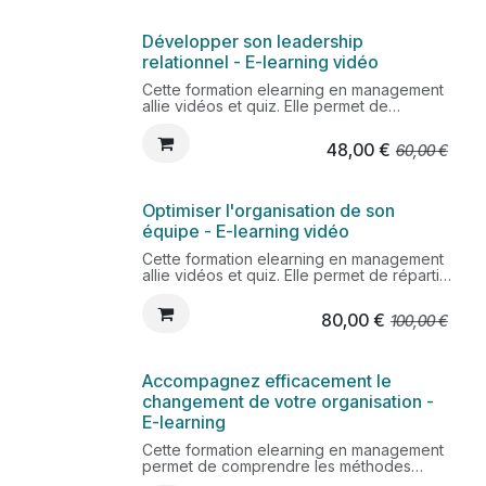
Développer son leadership
relationnel - E-learning vidéo
Cette formation elearning en management
allie vidéos et quiz. Elle permet de
développer sa capacité à influencer,
motiver et entrainer les autres en obtenant
48,00
€
60,00
€
leur adhésion volontaire. Vous pourrez
identifier votre style de leadership et
l'adapter aux collaborateurs.
Optimiser l'organisation de son
équipe - E-learning vidéo
Cette formation elearning en management
allie vidéos et quiz. Elle permet de répartir
les tâches de travail entre chaque
collaborateur, faire adhérer l'équipe à
80,00
€
100,00
€
l'organisation du travail, mettre en place
une organisation agile.
Accompagnez efficacement le
changement de votre organisation -
E-learning
Cette formation elearning en management
permet de comprendre les méthodes
d'accompagnement du changement. Tenir