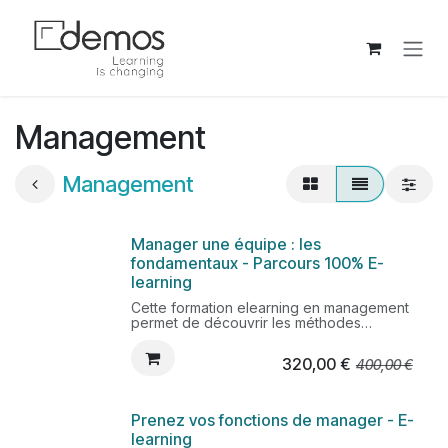
Se rendre au contenu
Management
Management
Manager une équipe : les
fondamentaux - Parcours 100% E-
learning
Cette formation elearning en management
permet de découvrir les méthodes
indispensables pour animer et engager
son équipe, tout en favorisant a flexibilité
320,00
€
400,00
€
et l'agilité.
Prenez vos fonctions de manager - E-
learning