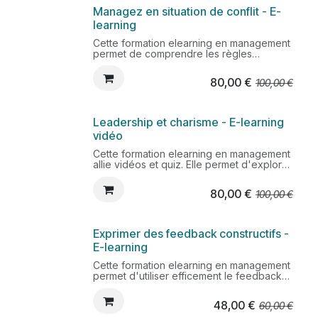
Managez en situation de conflit - E-
learning
Cette formation elearning en management
permet de comprendre les règles
essentielles pour gérer un conflit ou
situation managériale tendue. Les
80,00
€
100,00
€
techniques d'écoute et méthodes pour
garder son calme sont notament utiles
pour s'adapter à différentes situations
conflictuelles.
Leadership et charisme - E-learning
vidéo
Cette formation elearning en management
allie vidéos et quiz. Elle permet d'explorer
ses ressources personnelles en matière
de leadership, développer ses capacités
80,00
€
100,00
€
relationnelles face à ses collaborateurs et
à sa hiérarchie.
Exprimer des feedback constructifs -
E-learning
Cette formation elearning en management
permet d'utiliser efficement le feedback
avec ses collaborateurs. Identifiez les
différents types de feedback et les
48,00
€
60,00
€
conditions de réussite.