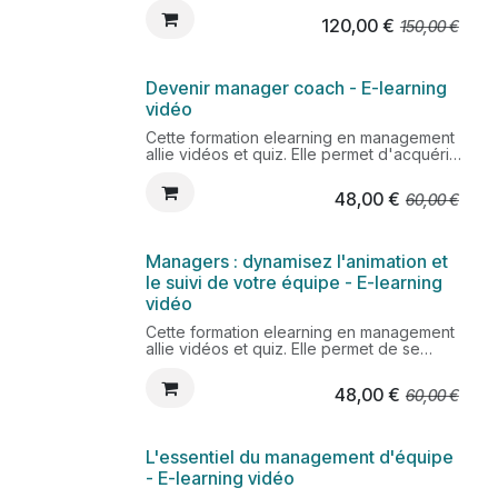
compte des résistances au changement
120,00
€
150,00
€
éventuelles et bien communiquer sont
essentiels pour faire évoluer l'équipe en
fonction des objectifs de l'organisation.
Devenir manager coach - E-learning
vidéo
Cette formation elearning en management
allie vidéos et quiz. Elle permet d'acquérir
les fondamentaux du coaching afin
d'accompagner son équipe au quotidien.
48,00
€
60,00
€
Adopter une posture de coach dans
certaines situations peut être utile pour
améliorer la motivation et l'efficacité
collective.
Managers : dynamisez l'animation et
le suivi de votre équipe - E-learning
vidéo
Cette formation elearning en management
allie vidéos et quiz. Elle permet de se
doter d'outils concrets pour agir
efficacement dans le pilotage quotidien de
48,00
€
60,00
€
l'équipe.
L'essentiel du management d'équipe
- E-learning vidéo