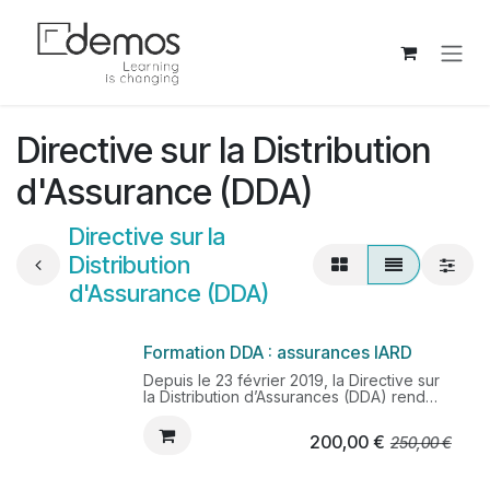
Se rendre au contenu
Directive sur la Distribution
d'Assurance (DDA)
Directive sur la
Distribution
d'Assurance (DDA)
Formation DDA : assurances IARD
Depuis le 23 février 2019, la Directive sur
la Distribution d’Assurances (DDA) rend
obligatoire la formation continue des
professionnels de la distribution
200,00
€
250,00
€
d’assurances en contact avec la clientèle.
Le texte communautaire, transposé en loi
française en 2018, impose la formation et