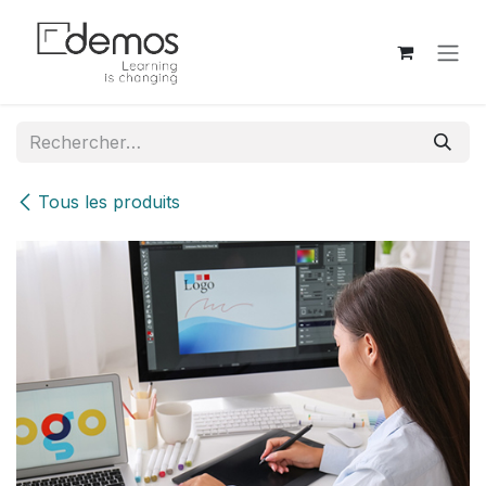
Se rendre au contenu
Tous les produits