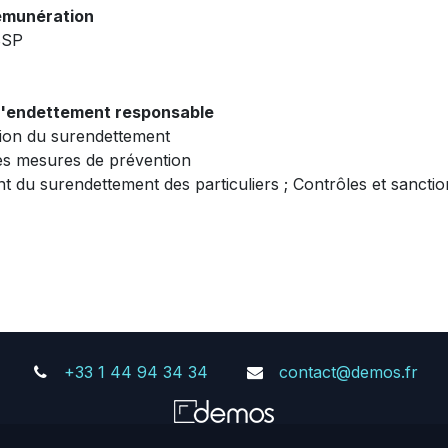
rémunération
BSP
 l'endettement responsable
ntion du surendettement
les mesures de prévention
t du surendettement des particuliers ; Contrôles et sanctio
+33 1 44 94 34 34
contact@demos.fr