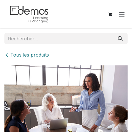
Se rendre au contenu
Tous les produits