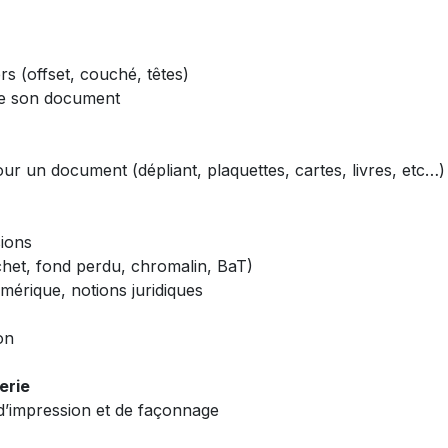
rs (offset, couché, têtes)
 de son document
pour un document (dépliant, plaquettes, cartes, livres, etc…)
sions
chet, fond perdu, chromalin, BaT)
mérique, notions juridiques
on
erie
r d’impression et de façonnage