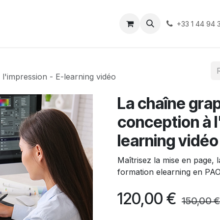
ue
+33 1 44 94 
 l'impression - E-learning vidéo
La chaîne grap
conception à l
learning vidéo
Maîtrisez la mise en page, 
formation elearning en PAO,
120,00
€
150,00
€