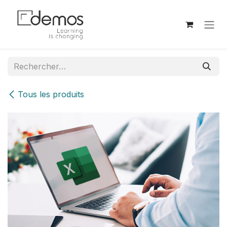
Se rendre au contenu
Tous les produits