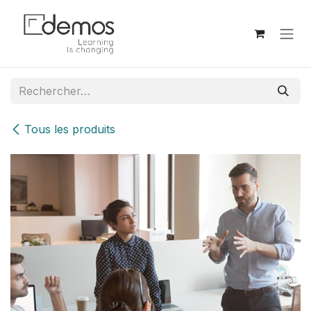
Se rendre au contenu
Tous les produits